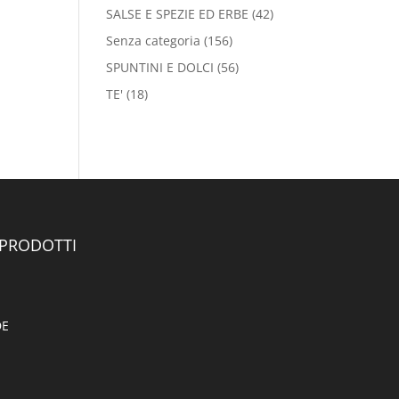
SALSE E SPEZIE ED ERBE
(42)
Senza categoria
(156)
SPUNTINI E DOLCI
(56)
TE'
(18)
 PRODOTTI
DE