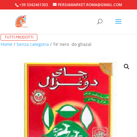
+39 3342461303
PERSIAMARKET.ROMA@GMAIL.COM
TUTTI PRODOTTI
Home
/
Senza categoria
/ Te’ nero do ghazal