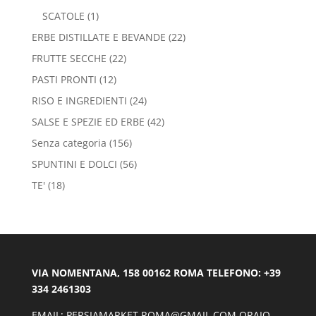
SCATOLE
(1)
ERBE DISTILLATE E BEVANDE
(22)
FRUTTE SECCHE
(22)
PASTI PRONTI
(12)
RISO E INGREDIENTI
(24)
SALSE E SPEZIE ED ERBE
(42)
Senza categoria
(156)
SPUNTINI E DOLCI
(56)
TE'
(18)
VIA NOMENTANA, 158 00162 ROMA TELEFONO: +39
334 2461303
EMAIL: PERSIAMARKET.ROMA@GMAIL.COM ORAIO