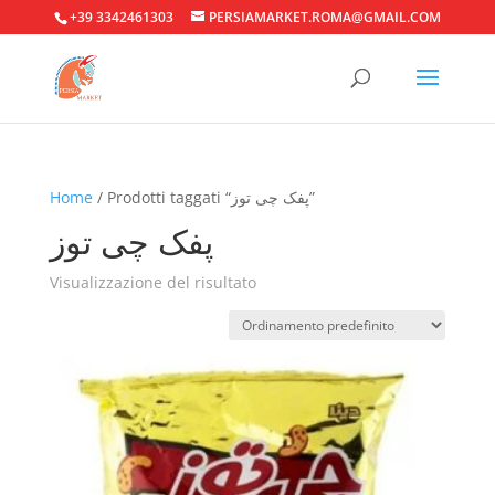
+39 3342461303
PERSIAMARKET.ROMA@GMAIL.COM
Home
/ Prodotti taggati “پفک چی توز”
پفک چی توز
Visualizzazione del risultato