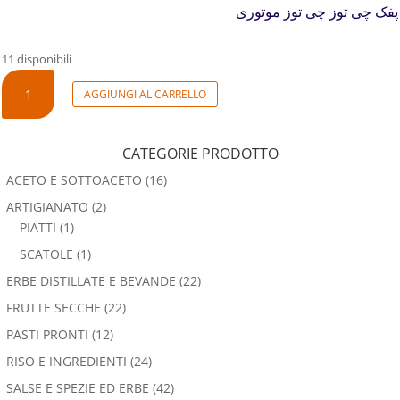
پفک چی توز چی توز موتوری
11 disponibili
CORNETTI
AGGIUNGI AL CARRELLO
DI
MAIS
AL
CATEGORIE PRODOTTO
FORMAGGIO
ACETO E SOTTOACETO
(16)
QUANTITÀ
ARTIGIANATO
(2)
PIATTI
(1)
SCATOLE
(1)
ERBE DISTILLATE E BEVANDE
(22)
FRUTTE SECCHE
(22)
PASTI PRONTI
(12)
RISO E INGREDIENTI
(24)
SALSE E SPEZIE ED ERBE
(42)