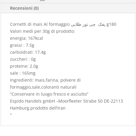
Recensioni (0)
Cornetti di mais Al formaggio پفک چی توز طلایی g180
Valori medi per 30g di prodotto:
energia: 167kcal
grassi : 7.5g
carboidrati: 17.4g
zuccheri : 0g
proteine: 2.0g
sale : 165mg
Ingredienti: mais,farina, polvere di
formaggio,sale,coloranti naturali
“Conservare in luogo fresco e asciutto”
Espido Handels gmbH –Moorfleeter Strabe 50 DE-22113
Hamburg.prodotto dell’Iran
"