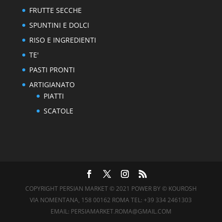
FRUTTE SECCHE
SPUNTINI E DOLCI
RISO E INGREDIENTI
TE'
PASTI PRONTI
ARTIGIANATO
PIATTI
SCATOLE
COPYRIGHT PERSIAN MARKET © 2021 POWER BY © KOUROSH
VIA NOMENTANA, 158 00162 ROMA TEL: +39 334 2461303
EMAIL: PERSIAMARKET.ROMA@GMAIL.COM