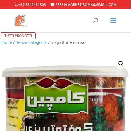
+39 3342461303
PERSIAMARKET.ROMA@GMAIL.COM
TUTTI PRODOTTI
Home
/
Senza categoria
/ polpettone di riso