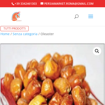
+39 3342461303
PERSIAMARKET.ROMA@GMAIL.COM
TUTTI PRODOTTI
Home
/
Senza categoria
/ Oleaster