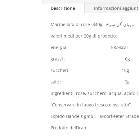
Descrizione
Informazioni aggiunt
Marmellata di rose 340g مربای گل سرخ
Valori medi per 20g di prodotto:
energia: 58.9kcal
grassi : 0g
zuccheri : 15g
sale : 0g
Ingredienti: rose, zucchero, acqua, acido c
“Conservare in luogo fresco e asciutto”
Espido Handels gmbH –Moorfleeter Str
Prodotto dell’iran