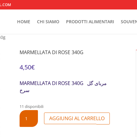
L.COM
HOME
CHI SIAMO
PRODOTTI ALIMENTARI
SOUVEN
340g
MARMELLATA DI ROSE 340G
4,50
€
MARMELLATA DI ROSE 340G مربای گل
سرخ
11 disponibili
MARMELLATA
AGGIUNGI AL CARRELLO
DI
ROSE
340G