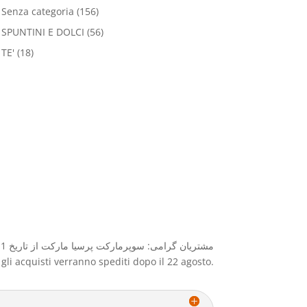
Senza categoria
(156)
SPUNTINI E DOLCI
(56)
TE'
(18)
مشتریان گرامی: سوپرمارکت پرسیا مارکت از تاریخ 1 آگوست الی ۲۲ آگوست بعلت تعطیلات بسته خواهد بود و کلیه سفارشات و خرید بعد از ۲۲ آگوست ارسال میگردد
e gli acquisti verranno spediti dopo il 22 agosto.