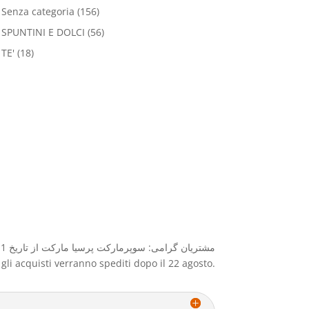
Senza categoria
(156)
SPUNTINI E DOLCI
(56)
TE'
(18)
مشتریان گرامی: سوپرمارکت پرسیا مارکت از تاریخ 1 آگوست الی ۲۲ آگوست بعلت تعطیلات بسته خواهد بود و کلیه سفارشات و خرید بعد از ۲۲ آگوست ارسال میگردد
e gli acquisti verranno spediti dopo il 22 agosto.