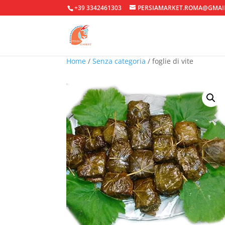
+39 3342461303
PERSIAMARKET.ROMA@GMAI
Home
/
Senza categoria
/ foglie di vite