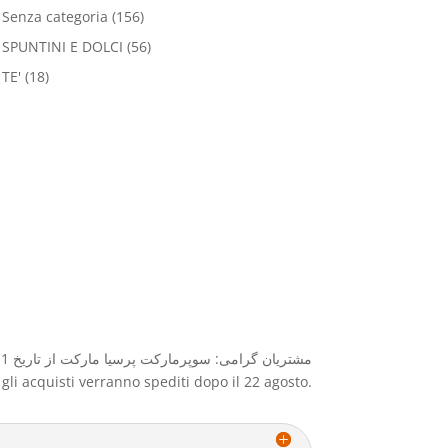
Senza categoria
(156)
SPUNTINI E DOLCI
(56)
TE'
(18)
مشتریان گرامی: سوپرمارکت پرسیا مارکت از تاریخ 1 آگوست الی ۲۲ آگوست بعلت تعطیلات بسته خواهد بود و کلیه سفارشات و خرید بعد از ۲۲ آگوست ارسال میگردد
e gli acquisti verranno spediti dopo il 22 agosto.