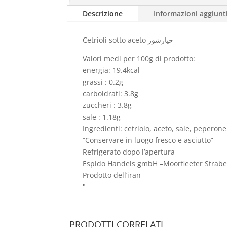
Descrizione
Informazioni aggiunt
Cetrioli sotto aceto خیارشور
Valori medi per 100g di prodotto:
energia: 19.4kcal
grassi : 0.2g
carboidrati: 3.8g
zuccheri : 3.8g
sale : 1.18g
Ingredienti: cetriolo, aceto, sale, peperone
“Conservare in luogo fresco e asciutto”
Refrigerato dopo l’apertura
Espido Handels gmbH –Moorfleeter Strab
Prodotto dell’iran
"
PRODOTTI CORRELATI