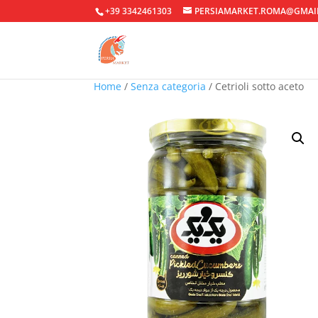
+39 3342461303
PERSIAMARKET.ROMA@GMAI
Home
/
Senza categoria
/ Cetrioli sotto aceto