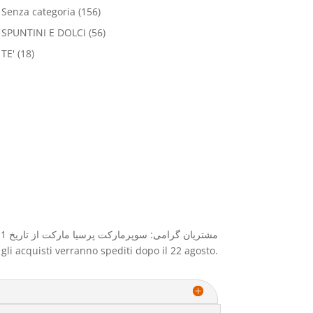
Senza categoria
(156)
SPUNTINI E DOLCI
(56)
TE'
(18)
مشتریان گرامی: سوپرمارکت پرسیا مارکت از تاریخ 1 آگوست الی ۲۲ آگوست بعلت تعطیلات بسته خواهد بود و کلیه سفارشات و خرید بعد از ۲۲ آگوست ارسال میگردد
e gli acquisti verranno spediti dopo il 22 agosto.