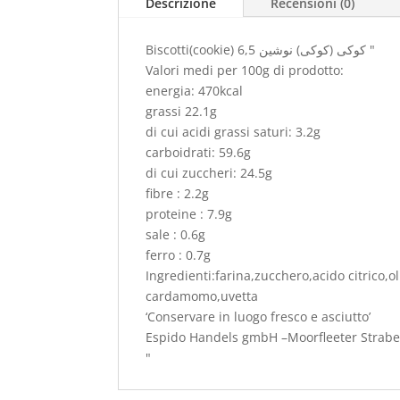
Descrizione
Recensioni (0)
Biscotti(cookie) کوکی (کوکی) نوشین 6,5 "
Valori medi per 100g di prodotto:
energia: 470kcal
grassi 22.1g
di cui acidi grassi saturi: 3.2g
carboidrati: 59.6g
di cui zuccheri: 24.5g
fibre : 2.2g
proteine : 7.9g
sale : 0.6g
ferro : 0.7g
Ingredienti:farina,zucchero,acido citrico,o
cardamomo,uvetta
‘Conservare in luogo fresco e asciutto’
Espido Handels gmbH –Moorfleeter Strabe
"