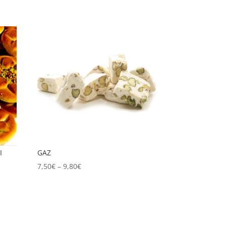
I
GAZ
7,50
€
–
9,80
€