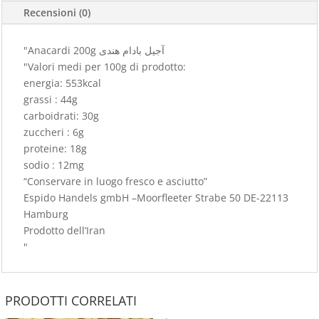
Recensioni (0)
"Anacardi 200g آجیل بادام هندی
"Valori medi per 100g di prodotto:
energia: 553kcal
grassi : 44g
carboidrati: 30g
zuccheri : 6g
proteine: 18g
sodio : 12mg
“Conservare in luogo fresco e asciutto”
Espido Handels gmbH –Moorfleeter Strabe 50 DE-22113
Hamburg
Prodotto dell’Iran
"
PRODOTTI CORRELATI