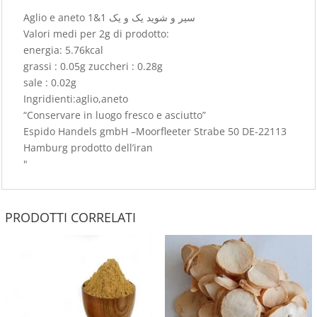
Aglio e aneto سیر و شوید یک و یک 1&1
Valori medi per 2g di prodotto:
energia: 5.76kcal
grassi : 0.05g zuccheri : 0.28g
sale : 0.02g
Ingridienti:aglio,aneto
“Conservare in luogo fresco e asciutto”
Espido Handels gmbH –Moorfleeter Strabe 50 DE-22113
Hamburg prodotto dell’iran
"
PRODOTTI CORRELATI