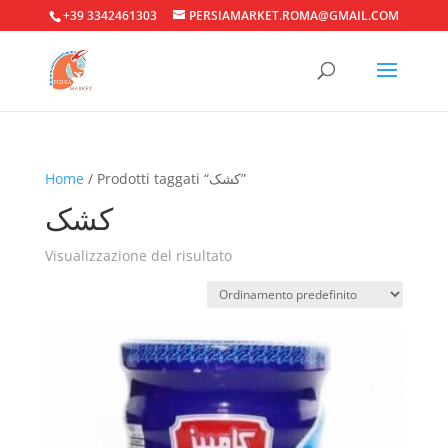
+39 3342461303
PERSIAMARKET.ROMA@GMAIL.COM
Home
/ Prodotti taggati “کشک”
کشک
Visualizzazione del risultato