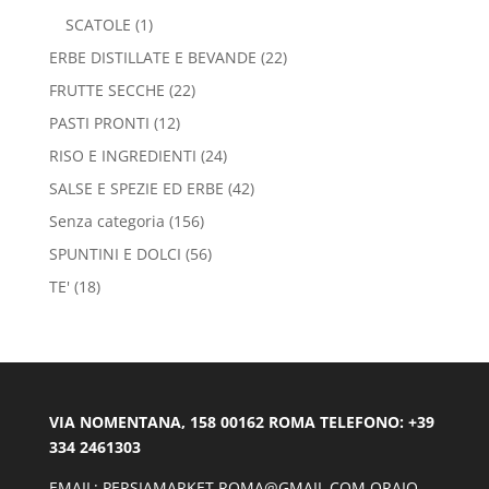
SCATOLE
(1)
ERBE DISTILLATE E BEVANDE
(22)
FRUTTE SECCHE
(22)
PASTI PRONTI
(12)
RISO E INGREDIENTI
(24)
SALSE E SPEZIE ED ERBE
(42)
Senza categoria
(156)
SPUNTINI E DOLCI
(56)
TE'
(18)
VIA NOMENTANA, 158 00162 ROMA TELEFONO: +39
334 2461303
EMAIL: PERSIAMARKET.ROMA@GMAIL.COM ORAIO