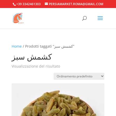
+39 3342461303
PERSIAMARKET.ROMA@GMAIL.COM
Home
/ Prodotti taggati “کشمش سبز”
کشمش سبز
Visualizzazione del risultato