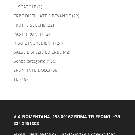
SCATOLE
(1)
ERBE DISTILLATE E BEVANDE
(22)
FRUTTE SECCHE
(22)
PASTI PRONTI
(12)
RISO E INGREDIENTI
(24)
SALSE E SPEZIE ED ERBE
(42)
Senza categoria
(156)
SPUNTINI E DOLCI
(56)
TE'
(18)
VIA NOMENTANA, 158 00162 ROMA TELEFONO: +39
334 2461303
EMAIL: PERSIAMARKET.ROMA@GMAIL.COM ORAIO