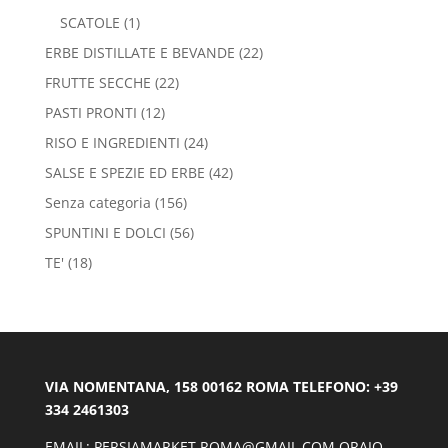
SCATOLE
(1)
ERBE DISTILLATE E BEVANDE
(22)
FRUTTE SECCHE
(22)
PASTI PRONTI
(12)
RISO E INGREDIENTI
(24)
SALSE E SPEZIE ED ERBE
(42)
Senza categoria
(156)
SPUNTINI E DOLCI
(56)
TE'
(18)
VIA NOMENTANA, 158 00162 ROMA TELEFONO: +39
334 2461303
EMAIL: PERSIAMARKET.ROMA@GMAIL.COM ORAIO