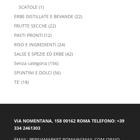
SCATOLE
(1)
ERBE DISTILLATE E BEVANDE
(22)
FRUTTE SECCHE
(22)
PASTI PRONTI
(12)
RISO E INGREDIENTI
(24)
SALSE E SPEZIE ED ERBE
(42)
Senza categoria
(156)
SPUNTINI E DOLCI
(56)
TE'
(18)
VIA NOMENTANA, 158 00162 ROMA TELEFONO: +39
334 2461303
EMAIL: PERSIAMARKET.ROMA@GMAIL.COM ORAIO