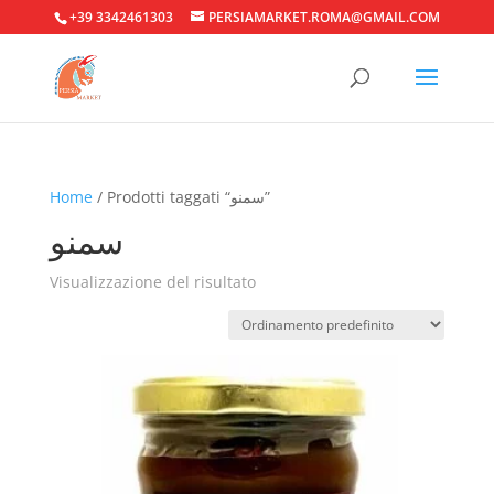
+39 3342461303
PERSIAMARKET.ROMA@GMAIL.COM
Home
/ Prodotti taggati “سمنو”
سمنو
Visualizzazione del risultato