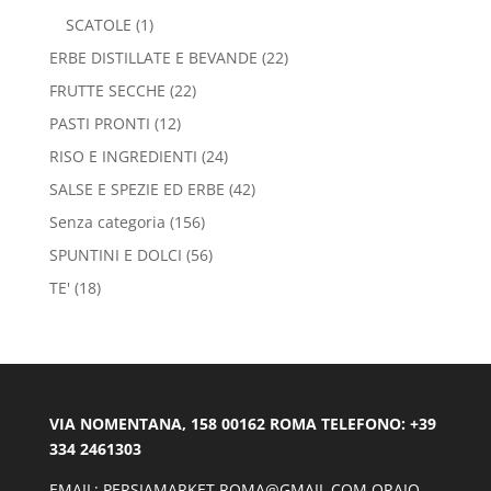
SCATOLE
(1)
ERBE DISTILLATE E BEVANDE
(22)
FRUTTE SECCHE
(22)
PASTI PRONTI
(12)
RISO E INGREDIENTI
(24)
SALSE E SPEZIE ED ERBE
(42)
Senza categoria
(156)
SPUNTINI E DOLCI
(56)
TE'
(18)
VIA NOMENTANA, 158 00162 ROMA TELEFONO: +39
334 2461303
EMAIL: PERSIAMARKET.ROMA@GMAIL.COM ORAIO